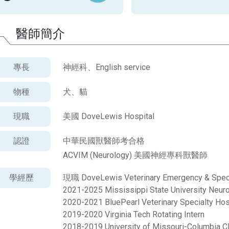
醫師簡介
專長
神經科、English service
物種
犬、貓
現職
美國 DoveLewis Hospital
認證
中華民國獸醫師考合格
ACVIM (Neurology) 美國神經專科獸醫師
學經歷
現職 DoveLewis Veterinary Emergency & Speci
2021-2025 Mississippi State University Neur
2020-2021 BluePearl Veterinary Specialty Hosp
2019-2020 Virginia Tech Rotating Intern
2018-2019 University of Missouri-Columbia Cli