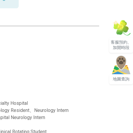
客服預約、
加開時段
地圖查詢
alty Hospital
ology Resident、Neurology Intern
ital Neurology Intern
nical Rotating Student