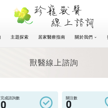
詢
主題探索
居家醫療指南
關於我們
獸醫線上諮詢
完成諮詢數
關注數
0
0